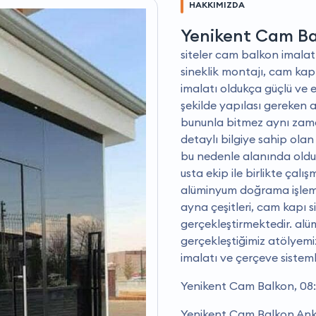
HAKKIMIZDA
Yenikent Cam B
siteler cam balkon imalat 
sineklik montajı, cam kap
imalatı oldukça güçlü ve e
şekilde yapılası gereken 
bununla bitmez aynı zama
detaylı bilgiye sahip olan
bu nedenle alanında olduk
usta ekip ile birlikte çal
alüminyum doğrama işlemle
ayna çeşitleri, cam kapı s
gerçekleştirmektedir. alü
gerçekleştiğimiz atölyemi
imalatı ve çerçeve sistem
Yenikent Cam Balkon, 08:
Yenikent Cam Balkon Ankar