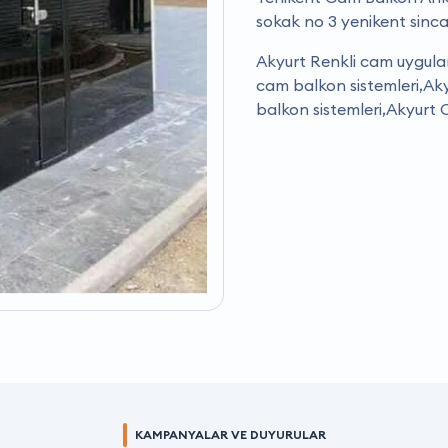
sokak no 3 yenikent sinc
Akyurt Renkli cam uygula
cam balkon sistemleri,A
balkon sistemleri,Akyurt 
KAMPANYALAR VE DUYURULAR