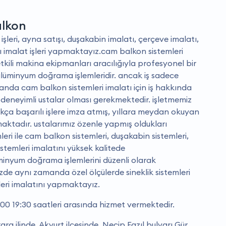
alkon
işleri, ayna satışı, duşakabin imalatı, çerçeve imalatı,
ı imalat işleri yapmaktayız.cam balkon sistemleri
tkili makina ekipmanları aracılığıyla profesyonel bir
alüminyum doğrama işlemleridir. ancak iş sadece
nda cam balkon sistemleri imalatı için iş hakkında
 deneyimli ustalar olması gerekmektedir. i̇şletmemiz
ça başarılı işlere imza atmış, yıllara meydan okuyan
ışmaktadır. ustalarımız özenle yapmış oldukları
ri ile cam balkon sistemleri, duşakabin sistemleri,
istemleri imalatını yüksek kalitede
minyum doğrama işlemlerini düzenli olarak
zde aynı zamanda özel ölçülerde sineklik sistemleri
leri imalatını yapmaktayız.
00 19:30 saatleri arasında hizmet vermektedir.
a ilinde, Akyurt ilçesinde, Necip Fazıl bulvarı Gür