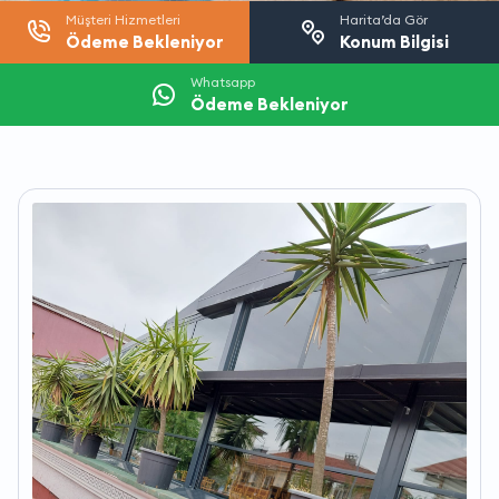
Müşteri Hizmetleri
Harita’da Gör
Ödeme Bekleniyor
Konum Bilgisi
Whatsapp
Ödeme Bekleniyor