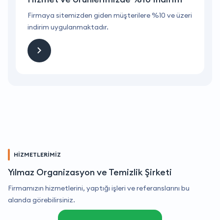
ri
Firmaya sitemizden giden müşterilere %10 ve üzeri
F
indirim uygulanmaktadır.
i
HİZMETLERİMİZ
Yılmaz Organizasyon ve Temizlik Şirketi
Firmamızın hizmetlerini, yaptığı işleri ve referanslarını bu
alanda görebilirsiniz.