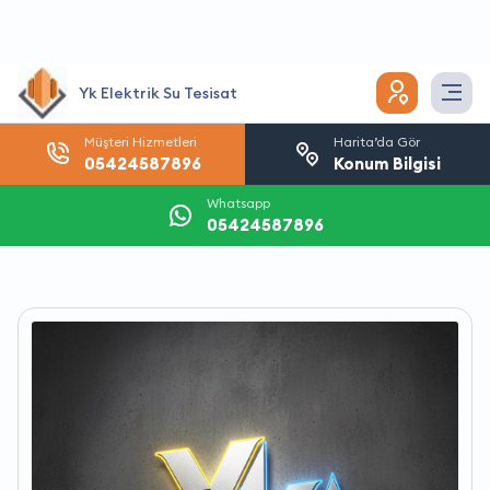
Yk Elektrik Su Tesisat
Müşteri Hizmetleri
Harita’da Gör
05424587896
Konum Bilgisi
Whatsapp
05424587896