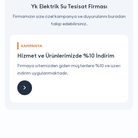
Yk Elektrik Su Tesisat Firması
Firmamızın size özel kampanya ve duyurularını buradan
takip edebilirsiniz.
KAMPANYA
Hizmet ve Ürünlerimizde %10 İndirim
ri
Firmaya sitemizden giden müşterilere %10 ve üzeri
F
indirim uygulanmaktadır.
i