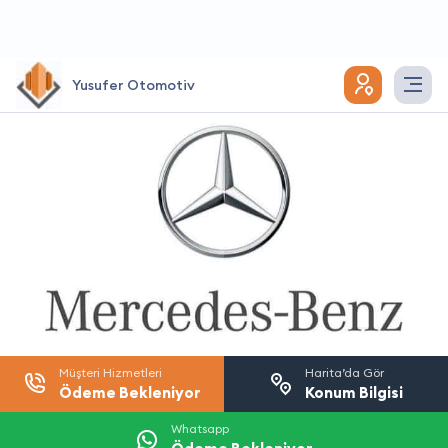
Yusufer Otomotiv
Müşteri Hizmetleri
Harita’da Gör
Ödeme Bekleniyor
Konum Bilgisi
Whatsapp