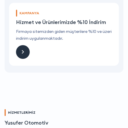
KAMPANYA
Hizmet ve Ürünlerimizde %10 İndirim
ri
Firmaya sitemizden giden müşterilere %10 ve üzeri
F
indirim uygulanmaktadır.
i
HİZMETLERİMİZ
Yusufer Otomotiv