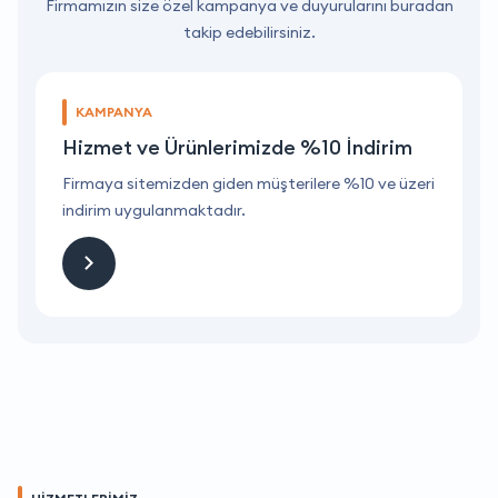
Firmamızın size özel kampanya ve duyurularını buradan
takip edebilirsiniz.
KAMPANYA
Hizmet ve Ürünlerimizde %10 İndirim
ri
Firmaya sitemizden giden müşterilere %10 ve üzeri
F
indirim uygulanmaktadır.
i