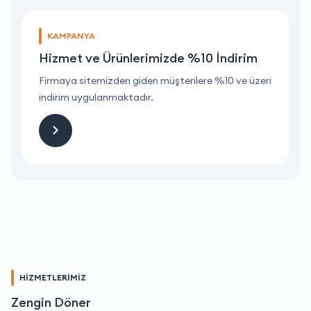
KAMPANYA
Hizmet ve Ürünlerimizde %10 İndirim
ri
Firmaya sitemizden giden müşterilere %10 ve üzeri
F
indirim uygulanmaktadır.
i
HİZMETLERİMİZ
Zengin Döner