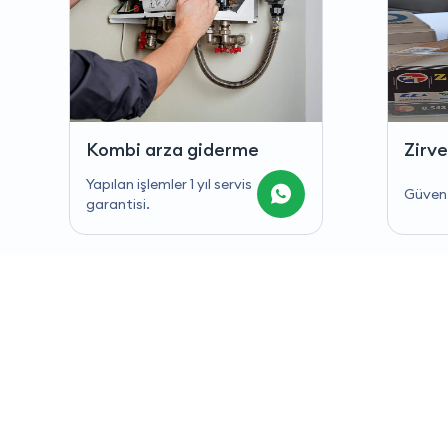
Zirve teknik
Komb
Yapılan
Güven verir deyer karar.
garant