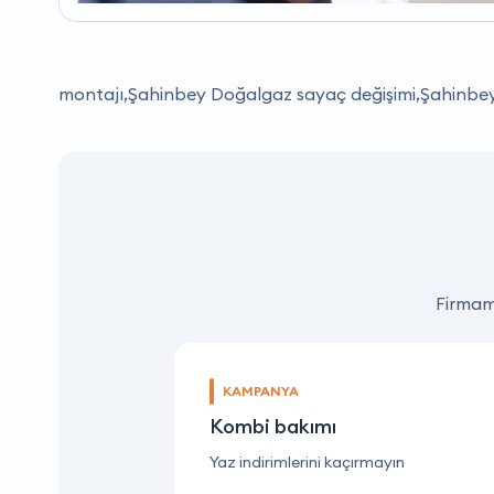
montajı,Şahinbey Doğalgaz sayaç değişimi,Şahinbey K
Firmamı
KAMPANYA
Petek temizliği
Yaz indirimlerini kaçırmayın.