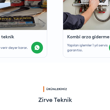
i arza giderme
Zirve teknik
 işlemler 1 yıl servis
Güven verir deyer karar.
isi.
ÜRÜNLERİMİZ
Zirve Teknik