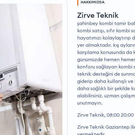
HAKKIMIZDA
Zirve Teknik
şahinbey kombi tamir bakım
kombi satışı, sıfır kombi s
hayatımızı kolaylaştırıp 
yer almaktadır. kış aylar
karşılama konusunda da ku
günümüzde hemen hemen h
konforu sağlayan kombi si
teknik desteğini de sunma
giderip daha kullanışlı ve
daha sağlıklı bir şekilde
alabilirsiniz. uzman çalış
unutmayın.
Zirve Teknik, 08:00 20:00
Zirve Teknik Gaziantep il
vermektedir.