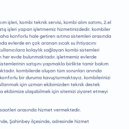
 işleri, kombi teknik servisi, kombi alım satımı, 2.el
atış işleri yapan işletmemiz hizmetinizdedir. kombiler
daha konforlu hale getiren ısıtma sistemleri arasında
ında evlerde en çok aranan sıcak su ihtiyacını
llanıcılara kolaylık sağlayan kombi sistemleri
er evde bulunmaktadır. i̇şletmemiz evlerde
stemlerinin satışını yapmakla birlikte tamir bakım
ktadır. kombilerde oluşan tüm sorunları anında
 konforlu bir duruma kavuşturmaktayız. kombilerinizi
 kullanmak için uzman ekibimizden teknik destek
ma ekibimize ulaşabilmek için sitemizi ziyaret etmeyi
 saatleri arasında hizmet vermektedir.
inde, Şahinbey ilçesinde, adresinde hizmet