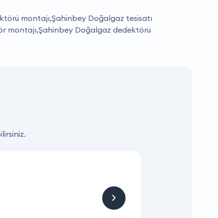
törü montajı,Şahinbey Doğalgaz tesisatı
ör montajı,Şahinbey Doğalgaz dedektörü
irsiniz.
KAMPANYA
Kombi +petek 
Kampanyalı fiyatla