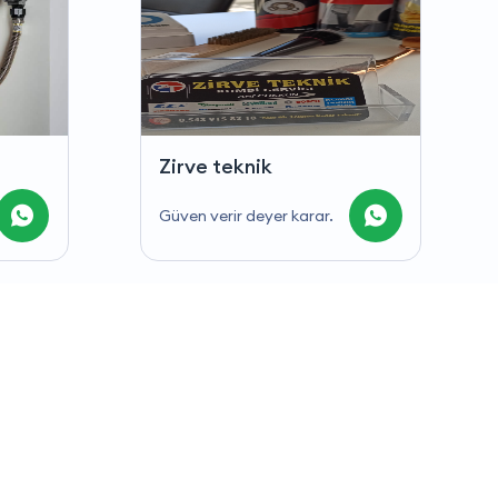
Kombi arza giderme
Yapılan işlemler 1 yıl servis
garantisi.