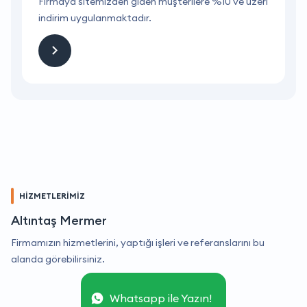
ri
Firmaya sitemizden giden müşterilere %10 ve üzeri
F
indirim uygulanmaktadır.
i
HİZMETLERİMİZ
Altıntaş Mermer
Firmamızın hizmetlerini, yaptığı işleri ve referanslarını bu
alanda görebilirsiniz.
Whatsapp ile Yazın!