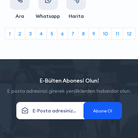
Ara
Whatsapp
Harita
1
2
3
4
5
6
7
8
9
10
11
12
E-Bülten Abonesi Olun!
E posta adresinizi girerek yeniliklerden haberdar olun.
Abone Ol