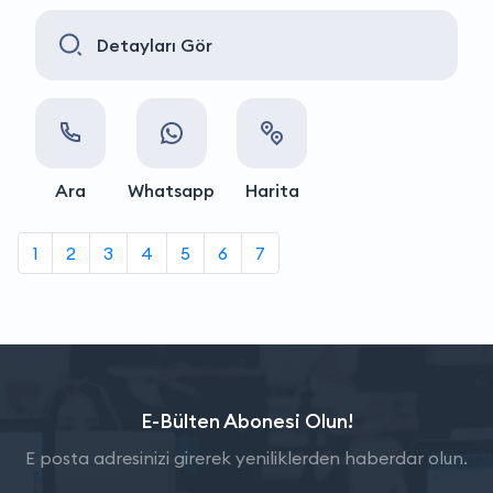
Detayları Gör
Ara
Whatsapp
Harita
1
2
3
4
5
6
7
E-Bülten Abonesi Olun!
E posta adresinizi girerek yeniliklerden haberdar olun.