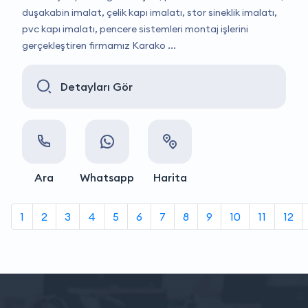
duşakabin imalat, çelik kapı imalatı, stor sineklik imalatı,
pvc kapı imalatı, pencere sistemleri montaj işlerini
gerçekleştiren firmamız Karako ...
Detayları Gör
Ara
Whatsapp
Harita
1
2
3
4
5
6
7
8
9
10
11
12