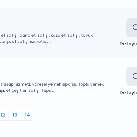
a et satışı, dana eti satışı, kuzu eti satışı, tavuk
parişi, et satış hizmetle ...
Detayla
ırın kasap hizmeti, yöresel yemek siparişi, toplu yemek
, et çeşitleri satışı, teps ...
Detayla
12
13
14