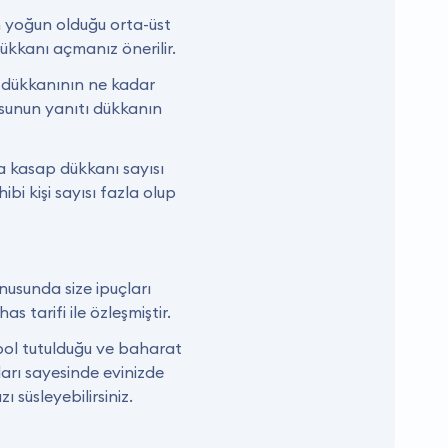
 yoğun olduğu orta-üst
kkanı açmanız önerilir.
p dükkanının ne kadar
sunun yanıtı dükkanın
na kasap dükkanı sayısı
bi kişi sayısı fazla olup
nusunda size ipuçları
s tarifi ile özleşmiştir.
n bol tutulduğu ve baharat
ları sayesinde evinizde
 süsleyebilirsiniz.