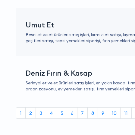
Umut Et
Besni et ve et ürünleri satış işleri, kırmızı et satışı, kıym
çeşitleri satışı, tepsi yemekleri siparişi, fırın yemekleri si
Deniz Fırın & Kasap
Serinyol et ve et ürünleri satış işleri, en yakın kasap, f
organizasyonu, ev yemekleri satışı, fırın yemekleri siparişi
1
2
3
4
5
6
7
8
9
10
11