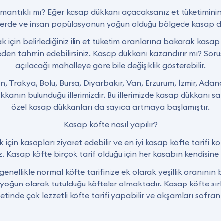
antıklı mı? Eğer kasap dükkanı açacaksanız et tüketiminin
elerde ve insan popülasyonun yoğun olduğu bölgede kasap dü
için belirlediğiniz ilin et tüketim oranlarına bakarak kasa
den tahmin edebilirsiniz. Kasap dükkanı kazandırır mı? Soru
açılacağı mahalleye göre bile değişiklik gösterebilir.
n, Trakya, Bolu, Bursa, Diyarbakır, Van, Erzurum, İzmir, Ada
nın bulunduğu illerimizdir. Bu illerimizde kasap dükkanı sahi
özel kasap dükkanları da sayıca artmaya başlamıştır.
Kasap köfte nasıl yapılır?
çin kasapları ziyaret edebilir ve en iyi kasap köfte tarifi ko
iz. Kasap köfte birçok tarif olduğu için her kasabın kendisine ha
genellikle normal köfte tarifinize ek olarak yeşillik oranını
 yoğun olarak tutulduğu köfteler olmaktadır. Kasap köfte sır
etinde çok lezzetli köfte tarifi yapabilir ve akşamları sofranızı