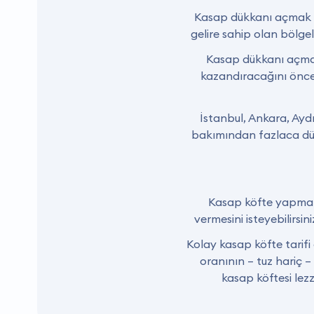
Kasap dükkanı açmak m
gelire sahip olan bölg
Kasap dükkanı açmak 
kazandıracağını önce
İstanbul, Ankara, Aydı
bakımından fazlaca dükka
Kasap köfte yapmak i
vermesini isteyebilirsin
Kolay kasap köfte tarifi 
oranının – tuz hariç –
kasap köftesi lezz