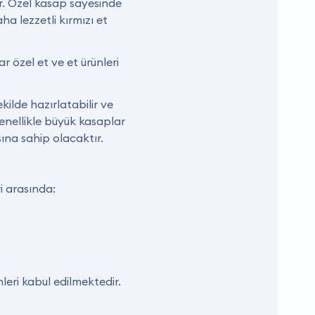
ır. Özel kasap sayesinde
ha lezzetli kırmızı et
r özel et ve et ürünleri
kilde hazırlatabilir ve
genellikle büyük kasaplar
ına sahip olacaktır.
i arasında:
nleri kabul edilmektedir.