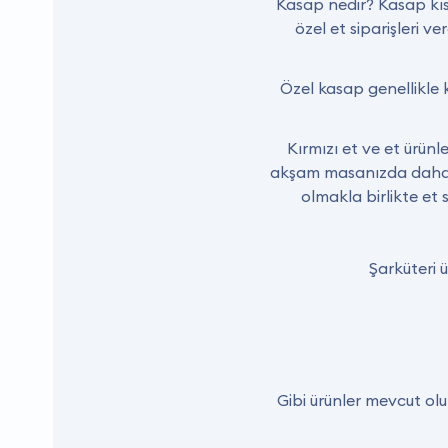
Kasap nedir? Kasap kısa
özel et siparişleri v
Özel kasap genellikle k
Kırmızı et ve et ürünle
akşam masanızda daha lez
olmakla birlikte et
Şarküteri 
Gibi ürünler mevcut olup