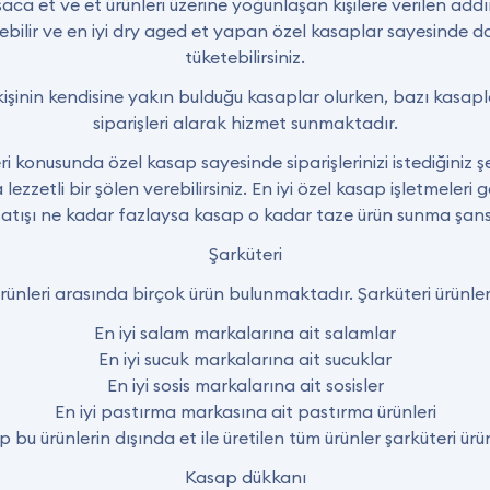
ca et ve et ürünleri üzerine yoğunlaşan kişilere verilen add
erebilir ve en iyi dry aged et yapan özel kasaplar sayesinde da
tüketebilirsiniz.
işinin kendisine yakın bulduğu kasaplar olurken, bazı kasapla
siparişleri alarak hizmet sunmaktadır.
ri konusunda özel kasap sayesinde siparişlerinizi istediğiniz şe
zetli bir şölen verebilirsiniz. En iyi özel kasap işletmeleri 
 satışı ne kadar fazlaysa kasap o kadar taze ürün sunma şans
Şarküteri
ürünleri arasında birçok ürün bulunmaktadır. Şarküteri ürünler
En iyi salam markalarına ait salamlar
En iyi sucuk markalarına ait sucuklar
En iyi sosis markalarına ait sosisler
En iyi pastırma markasına ait pastırma ürünleri
 bu ürünlerin dışında et ile üretilen tüm ürünler şarküteri ürü
Kasap dükkanı