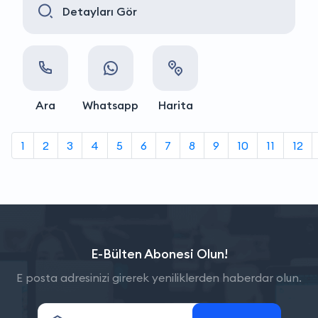
Detayları Gör
Ara
Whatsapp
Harita
1
2
3
4
5
6
7
8
9
10
11
12
E-Bülten Abonesi Olun!
E posta adresinizi girerek yeniliklerden haberdar olun.