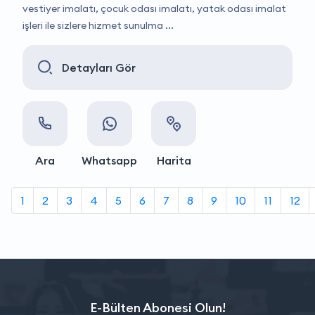
vestiyer imalatı, çocuk odası imalatı, yatak odası imalat
işleri ile sizlere hizmet sunulma ...
Detayları Gör
Ara
Whatsapp
Harita
1
2
3
4
5
6
7
8
9
10
11
12
E-Bülten Abonesi Olun!