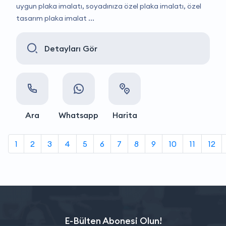
uygun plaka imalatı, soyadınıza özel plaka imalatı, özel
tasarım plaka imalat ...
Detayları Gör
Ara
Whatsapp
Harita
1
2
3
4
5
6
7
8
9
10
11
12
E-Bülten Abonesi Olun!