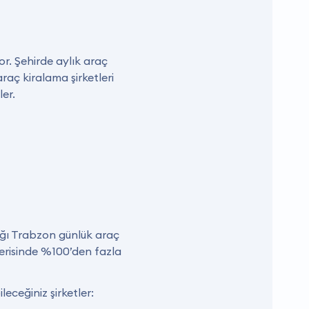
yor. Şehirde aylık araç
aç kiralama şirketleri
er.
ığı Trabzon günlük araç
çerisinde %100’den fazla
ceğiniz şirketler: