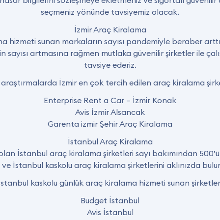
asar bilgilerini sözleşmeye ekletmeniz ve sigortalı güvenilir 
seçmeniz yönünde tavsiyemiz olacak.
İzmir Araç Kiralama
ma hizmeti sunan markaların sayısı pandemiyle beraber arttı.
rin sayısı artmasına rağmen mutlaka güvenilir şirketler ile ça
tavsiye ederiz.
araştırmalarda İzmir en çok tercih edilen araç kiralama şirketl
Enterprise Rent a Car – İzmir Konak
Avis İzmir Alsancak
Garenta izmir Şehir Araç Kiralama
İstanbul Araç Kiralama
lan İstanbul araç kiralama şirketleri sayı bakımından 500’ü
i ve İstanbul kaskolu araç kiralama şirketlerini aklınızda bul
İstanbul kaskolu günlük araç kiralama hizmeti sunan şirketler
Budget İstanbul
Avis İstanbul