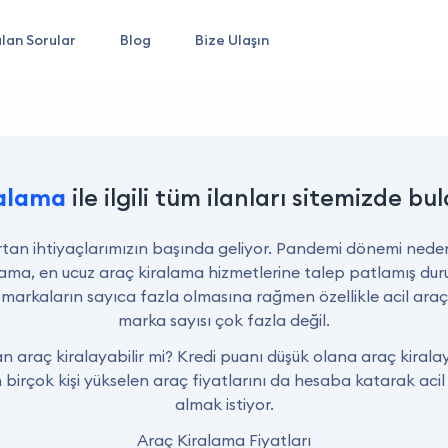
lan Sorular
Blog
Bize Ulaşın
ralama
ile ilgili tüm ilanları sitemizde bul
tan ihtiyaçlarımızın başında geliyor. Pandemi dönemi neden
alama, en ucuz araç kiralama hizmetlerine talep patlamış d
markaların sayıca fazla olmasına rağmen özellikle acil ara
marka sayısı çok fazla değil.
an araç kiralayabilir mi? Kredi puanı düşük olana araç kiral
 birçok kişi yükselen araç fiyatlarını da hesaba katarak aci
almak istiyor.
Araç Kiralama Fiyatları