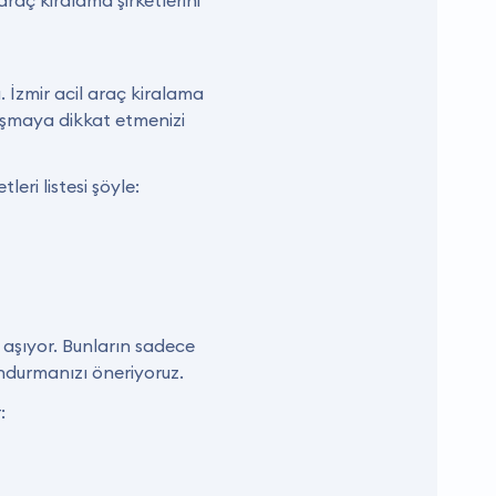
araç kiralama şirketlerini
 İzmir acil araç kiralama
lışmaya dikkat etmenizi
eri listesi şöyle:
 aşıyor. Bunların sadece
undurmanızı öneriyoruz.
: