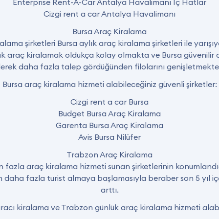
Enterprise Rent-A-Car Antalya Havalimanı İç Hatlar
Cizgi rent a car Antalya Havalimanı
Bursa Araç Kiralama
lama şirketleri Bursa aylık araç kiralama şirketleri ile yarışı
k araç kiralamak oldukça kolay olmakta ve Bursa güvenilir ar
derek daha fazla talep gördüğünden filolarını genişletmektel
Bursa araç kiralama hizmeti alabileceğiniz güvenli şirketler:
Cizgi rent a car Bursa
Budget Bursa Araç Kiralama
Garenta Bursa Araç Kiralama
Avis Bursa Nilüfer
Trabzon Araç Kiralama
n fazla araç kiralama hizmeti sunan şirketlerinin konumland
rin daha fazla turist almaya başlamasıyla beraber son 5 yıl i
arttı.
acı kiralama ve Trabzon günlük araç kiralama hizmeti alabile