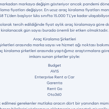
ı markadan markaya değişim gösteriyor ancak pandemi dönem
lama fiyatları değişiyor. En ucuz araç kiralama fiyatları manuel
58 TL’den başlıyor lüks sınıfta 15.000 TL’ye kadar ulaşabiliyor
olarak tercih edildiğinde fiyat aylık araç kiralamaya göre d
kiralanacak gün sayısı burada önemli bir etken olmaktadır.
Araç Kiralama Şirketleri
şirketleri arasında marka sayısı ve hizmet ağı noktası bakımı
aç kiralama şirketleri arasında yaptığımız araştırmalara gör
imkanı sunan şirketler şöyle:
Budget
AVIS
Enterprise Rent a Car
Garenta
Rent Go
Oto360
t edilmesi gerekenler mutlaka aracın dört bir yanından mü