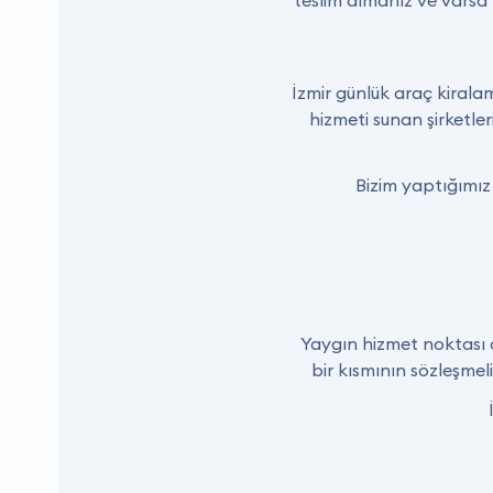
teslim almanız ve varsa h
İzmir günlük araç kirala
hizmeti sunan şirketle
Bizim yaptığımız 
Yaygın hizmet noktası o
bir kısmının sözleşmel