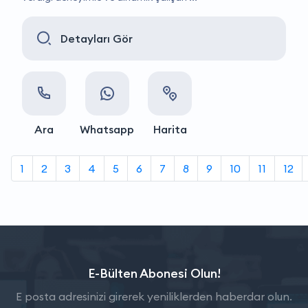
Detayları Gör
Ara
Whatsapp
Harita
1
2
3
4
5
6
7
8
9
10
11
12
E-Bülten Abonesi Olun!
E posta adresinizi girerek yeniliklerden haberdar olun.