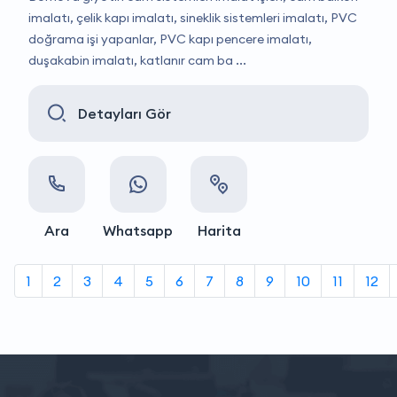
imalatı, çelik kapı imalatı, sineklik sistemleri imalatı, PVC
doğrama işi yapanlar, PVC kapı pencere imalatı,
duşakabin imalatı, katlanır cam ba ...
Detayları Gör
Ara
Whatsapp
Harita
1
2
3
4
5
6
7
8
9
10
11
12