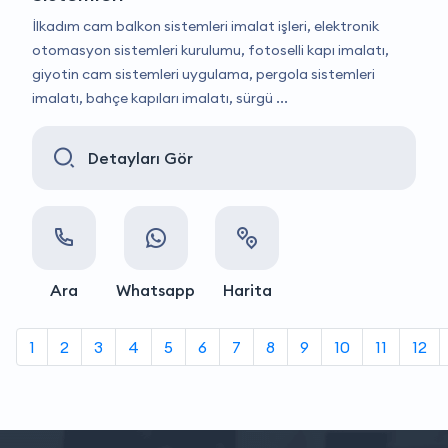
İlkadım cam balkon sistemleri imalat işleri, elektronik
otomasyon sistemleri kurulumu, fotoselli kapı imalatı,
giyotin cam sistemleri uygulama, pergola sistemleri
imalatı, bahçe kapıları imalatı, sürgü ...
Detayları Gör
Ara
Whatsapp
Harita
1
2
3
4
5
6
7
8
9
10
11
12