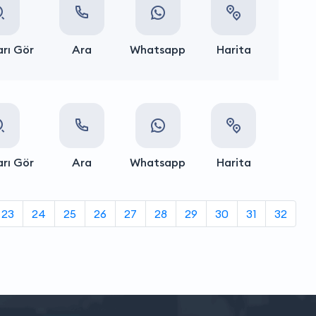
rı Gör
Ara
Whatsapp
Harita
rı Gör
Ara
Whatsapp
Harita
23
24
25
26
27
28
29
30
31
32