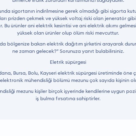
binlerce liralık zarardan kurtulmanızı sağlayabilir.
munda sigortanın indirilmesine gerek olmadığı gibi sigorta k
ları prizden çekmek ve yüksek voltaj riski olan jeneratör gib
Bu ürünler ani elektrik kesintisi ve ani elektrik akımı gelmes
yüksek olan ürünler olup ölüm riski mevcuttur.
da bölgenize bakan elektrik dağıtım şirketini arayarak durumu
ne zaman gelecek?” Sorunuza yanıt bulabilirsiniz.
Eletrik süpürgesi
Adana, Bursa, Bolu, Kayseri elektrik süpürgesi üretiminde öne ç
ik elektronik mühendisliği bölümü mezunu çok sayıda kişinin ol
ndisliği mezunu kişiler birçok işyerinde kendilerine uygun po
iş bulma fırsatına sahiptirler.