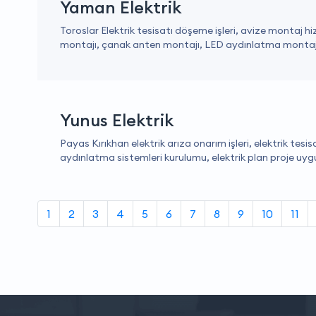
Yaman Elektrik
Toroslar Elektrik tesisatı döşeme işleri, avize montaj 
montajı, çanak anten montajı, LED aydınlatma montajı
Yunus Elektrik
Payas Kırıkhan elektrik arıza onarım işleri, elektrik tesi
aydınlatma sistemleri kurulumu, elektrik plan proje uygu
1
2
3
4
5
6
7
8
9
10
11