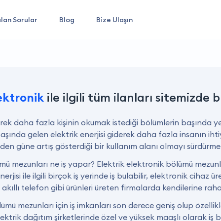
lan Sorular
Blog
Bize Ulaşın
ektronik
ile ilgili tüm ilanları sitemizde b
erek daha fazla kişinin okumak istediği bölümlerin başında 
başında gelen elektrik enerjisi giderek daha fazla insanın ih
den güne artış gösterdiği bir kullanım alanı olmayı sürdürme
lümü mezunları ne iş yapar? Elektrik elektronik bölümü mezu
erjisi ile ilgili birçok iş yerinde iş bulabilir, elektronik cihaz
 akıllı telefon gibi ürünleri üreten firmalarda kendilerine rahatl
ölümü mezunları için iş imkanları son derece geniş olup özell
ektrik dağıtım şirketlerinde özel ve yüksek maaşlı olarak iş bu