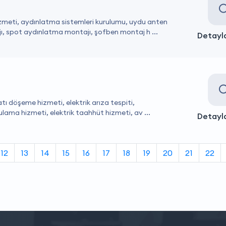
hizmeti, aydınlatma sistemleri kurulumu, uydu anten
, spot aydınlatma montajı, şofben montaj h ...
Detayla
satı döşeme hizmeti, elektrik arıza tespiti,
lama hizmeti, elektrik taahhüt hizmeti, av ...
Detayla
12
13
14
15
16
17
18
19
20
21
22