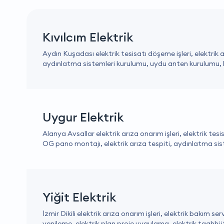
Kıvılcım Elektrik
Aydın Kuşadası elektrik tesisatı döşeme işleri, elektrik 
aydınlatma sistemleri kurulumu, uydu anten kurulumu, k
Uygur Elektrik
Alanya Avsallar elektrik arıza onarım işleri, elektrik te
OG pano montajı, elektrik arıza tespiti, aydınlatma sis
Yiğit Elektrik
İzmir Dikili elektrik arıza onarım işleri, elektrik bakım s
yenileme, elektrik plan proje uygulama, elektrik taahhüt h