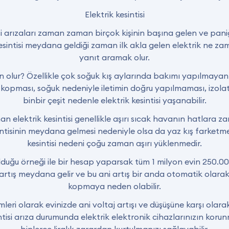
Elektrik kesintisi
isi arızaları zaman zaman birçok kişinin başına gelen ve pan
kesintisi meydana geldiği zaman ilk akla gelen elektrik ne 
yanıt aramak olur.
en olur? Özellikle çok soğuk kış aylarında bakımı yapılmayan 
ın kopması, soğuk nedeniyle iletimin doğru yapılmaması, izolat
binbir çeşit nedenle elektrik kesintisi yaşanabilir.
n elektrik kesintisi genellikle aşırı sıcak havanın hatlara z
ntisinin meydana gelmesi nedeniyle olsa da yaz kış farketme
kesintisi nedeni çoğu zaman aşırı yüklenmedir.
olduğu örneği ile bir hesap yaparsak tüm 1 milyon evin 250.0
r artış meydana gelir ve bu ani artış bir anda otomatik olara
kopmaya neden olabilir.
emleri olarak evinizde ani voltaj artışı ve düşüşüne karşı olarak 
ntisi arıza durumunda elektrik elektronik cihazlarınızın koru