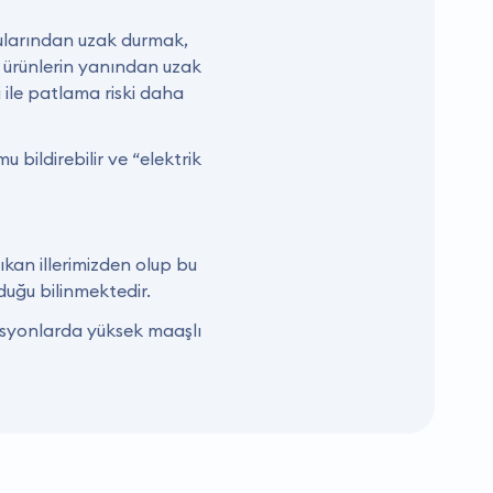
utularından uzak durmak,
i ürünlerin yanından uzak
i ile patlama riski daha
 bildirebilir ve “elektrik
ıkan illerimizden olup bu
duğu bilinmektedir.
zisyonlarda yüksek maaşlı