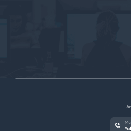
An
Müş
Ya