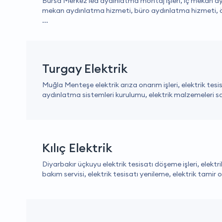
Bursa Merkez led aydınlatma montaj işleri, iç mekan a
mekan aydınlatma hizmeti, büro aydınlatma hizmeti, ö
...
Turgay Elektrik
Muğla Menteşe elektrik arıza onarım işleri, elektrik tes
aydınlatma sistemleri kurulumu, elektrik malzemeleri satış
Kılıç Elektrik
Diyarbakır üçkuyu elektrik tesisatı döşeme işleri, elektrik
bakım servisi, elektrik tesisatı yenileme, elektrik tamir o