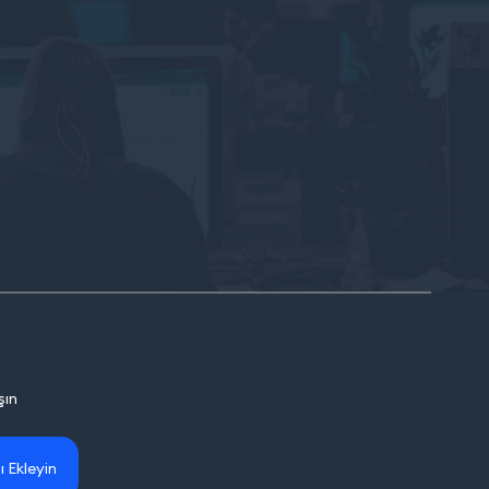
şın
ı Ekleyin