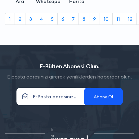
Ara
Whatsapp
Harita
1
2
3
4
5
6
7
8
9
10
11
12
E-Bülten Abonesi Olun!
E posta adresinizi girerek yeniliklerden haberdar olun.
Abone Ol