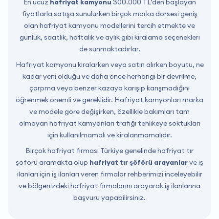
En ucuz
hafriyat kamyonu
300.000 TL’den başlayan
fiyatlarla satışa sunulurken birçok marka dorsesi geniş
olan hafriyat kamyonu modellerini tercih etmekte ve
günlük, saatlik, haftalık ve aylık gibi kiralama seçenekleri
de sunmaktadırlar.
Hafriyat kamyonu kiralarken veya satın alırken boyutu, ne
kadar yeni olduğu ve daha önce herhangi bir devrilme,
çarpma veya benzer kazaya karışıp karışmadığını
öğrenmek önemli ve gereklidir. Hafriyat kamyonları marka
ve modele göre değişirken, özellikle bakımları tam
olmayan hafriyat kamyonları trafiği tehlikeye soktukları
için kullanılmamalı ve kiralanmamalıdır.
Birçok hafriyat firması Türkiye genelinde hafriyat tır
şoförü aramakta olup
hafriyat tır şöförü arayanlar
ve iş
ilanları için iş ilanları veren firmalar rehberimizi inceleyebilir
ve bölgenizdeki hafriyat firmalarını arayarak iş ilanlarına
başvuru yapabilirsiniz.