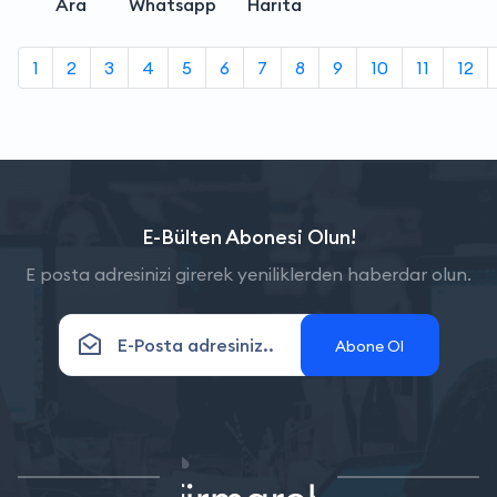
Ara
Whatsapp
Harita
1
2
3
4
5
6
7
8
9
10
11
12
E-Bülten Abonesi Olun!
E posta adresinizi girerek yeniliklerden haberdar olun.
Abone Ol