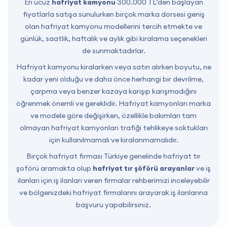
En ucuz
hafriyat kamyonu
300.000 TL’den başlayan
fiyatlarla satışa sunulurken birçok marka dorsesi geniş
olan hafriyat kamyonu modellerini tercih etmekte ve
günlük, saatlik, haftalık ve aylık gibi kiralama seçenekleri
de sunmaktadırlar.
Hafriyat kamyonu kiralarken veya satın alırken boyutu, ne
kadar yeni olduğu ve daha önce herhangi bir devrilme,
çarpma veya benzer kazaya karışıp karışmadığını
öğrenmek önemli ve gereklidir. Hafriyat kamyonları marka
ve modele göre değişirken, özellikle bakımları tam
olmayan hafriyat kamyonları trafiği tehlikeye soktukları
için kullanılmamalı ve kiralanmamalıdır.
Birçok hafriyat firması Türkiye genelinde hafriyat tır
şoförü aramakta olup
hafriyat tır şöförü arayanlar
ve iş
ilanları için iş ilanları veren firmalar rehberimizi inceleyebilir
ve bölgenizdeki hafriyat firmalarını arayarak iş ilanlarına
başvuru yapabilirsiniz.