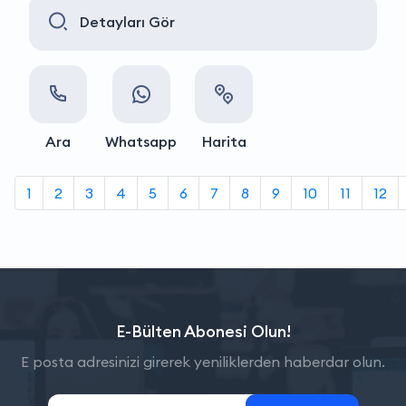
Detayları Gör
Ara
Whatsapp
Harita
1
2
3
4
5
6
7
8
9
10
11
12
E-Bülten Abonesi Olun!
E posta adresinizi girerek yeniliklerden haberdar olun.