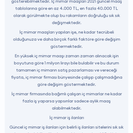
gösterebilmektedir. İç mimar maaşları 2021 güncel maaş
tablolarına göre en az 4.000 TL, en fazla 40.000 TL
olarak görülmekte olup bu rakamların doğruluğu sık sık
değişmektedir.
İç mimar maaşları yapılan işe, ne kadar tecrübeli
olduğunuza ve daha birçok farklı faktöre göre değişim
göstermektedir.
En yüksek iç mimar maaşı zaman zaman alınacak işin
boyutuna göre 1 milyon lirayı bile bulabilir ve bu durum
tamamen iç mimarın satış pazarlaması ve vereceği
fiyata, iç mimar firması bünyesinde çalışıp çalışmadığına
göre değişim göstermektedir.
İç mimar firmasında bağımlı çalışan iç mimarlar ne kadar
fazla iş yaparsa yapsınlar sadece aylık maaş
alabilmektedir.
İç mimar iş ilanları
Güncel iç mimar iş ilanları için belirli iş ilanları sitelerini sık sık