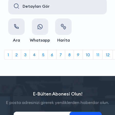
Detayları Gör
Ara
Whatsapp
Harita
1
2
3
4
5
6
7
8
9
10
11
12
E-Bülten Abonesi Olun!
E posta adresinizi girerek yeniliklerden haberdar olun.