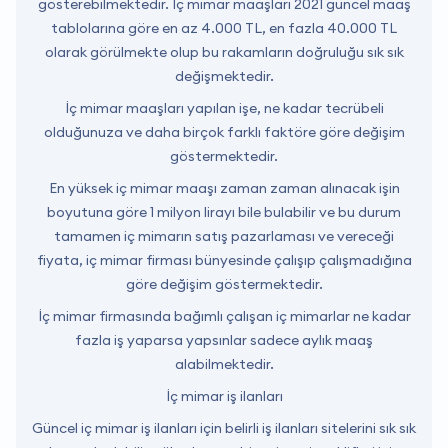
gösterebilmektedir. İç mimar maaşları 2021 güncel maaş
tablolarına göre en az 4.000 TL, en fazla 40.000 TL
olarak görülmekte olup bu rakamların doğruluğu sık sık
değişmektedir.
İç mimar maaşları yapılan işe, ne kadar tecrübeli
olduğunuza ve daha birçok farklı faktöre göre değişim
göstermektedir.
En yüksek iç mimar maaşı zaman zaman alınacak işin
boyutuna göre 1 milyon lirayı bile bulabilir ve bu durum
tamamen iç mimarın satış pazarlaması ve vereceği
fiyata, iç mimar firması bünyesinde çalışıp çalışmadığına
göre değişim göstermektedir.
İç mimar firmasında bağımlı çalışan iç mimarlar ne kadar
fazla iş yaparsa yapsınlar sadece aylık maaş
alabilmektedir.
İç mimar iş ilanları
Güncel iç mimar iş ilanları için belirli iş ilanları sitelerini sık sık