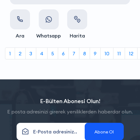
Ara
Whatsapp
Harita
1
2
3
4
5
6
7
8
9
10
11
12
E-Bülten Abonesi Olun!
E posta adresinizi girerek yeniliklerden haberdar olun.
Abone Ol