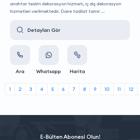
anahtar teslim dekorasyon hizmeti, iç dış dekorasyon
hizmetleri verilmektedir. Daire tadilat tamir ...
Detayları Gör
Ara
Whatsapp
Harita
1
2
3
4
5
6
7
8
9
10
11
12
E-Bülten Abonesi Olun!