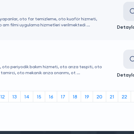
i yapanlar, oto far temizleme, oto kuaför hizmeti,
 am filmi uygulama hizmetleri verilmektedi ...
Detayla
, oto periyodik bakım hizmeti, oto arıza tespiti, oto
amirci, oto mekanik arıza onarımı, ot ...
Detayla
12
13
14
15
16
17
18
19
20
21
22