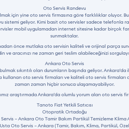
Oto Servis Randevu
ak için yine oto servis firmasına göre farklılıklar oluyor. Bu 
sistemi geliyor. Kimi basit oto servisler sadece telefonla r
visler mobil uygulamadan internet sitesine kadar birçok fark
sunmaktalar.
adan önce mutlaka oto servisin kaliteli ve orijinal parça su
in ve aracınızı ne zaman geri teslim alabileceğinizi sorgulay
Ankara Oto Servis
bulmak sıkıntılı olan durumların başında geliyor. Ankara’d
rça kullanan oto servis firmaları ve kaliteli oto servis firmala
zaman zaman hiçbir sonuca ulaşamayabiliyor.
ımız araştırmada Ankara’da olumlu yorum alan oto servis fir
Tanoto Fiat Yetkili Satıcısı
Otopratik Ortadoğu
 Servis – Ankara Oto Tamir Bakım Partikül Temizleme Klima 
 Usta Oto Servis – Ankara (Tamir, Bakım, Klima, Partikül, Özel