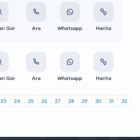
rı Gör
Ara
Whatsapp
Harita
rı Gör
Ara
Whatsapp
Harita
23
24
25
26
27
28
29
30
31
32