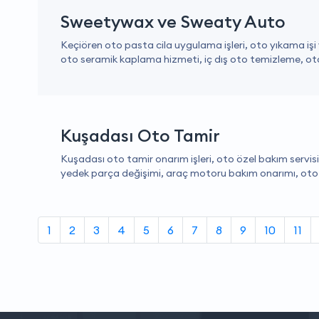
Sweetywax ve Sweaty Auto
Keçiören oto pasta cila uygulama işleri, oto yıkama iş
oto seramik kaplama hizmeti, iç dış oto temizleme, oto
Kuşadası Oto Tamir
Kuşadası oto tamir onarım işleri, oto özel bakım servisi
yedek parça değişimi, araç motoru bakım onarımı, oto t
1
2
3
4
5
6
7
8
9
10
11