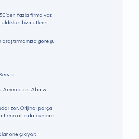
 50’den fazla firma var.
aldıkları hizmetlerin
im araştırmamıza göre şu
ervisi
oda #mercedes #bmw
dar zor. Orijinal parça
la firma olsa da bunlara
alar öne çıkıyor: