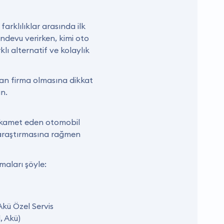
farklılıklar arasında ilk
andevu verirken, kimi oto
lı alternatif ve kolaylık
nan firma olmasına dikkat
ın.
a ikamet eden otomobil
rı araştırmasına rağmen
maları şöyle:
Akü Özel Servis
, Akü)