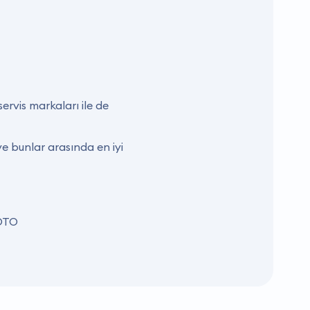
ervis markaları ile de
e bunlar arasında en iyi
 OTO