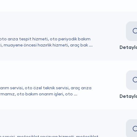
 oto arıza tespit hizmeti, oto periyodik bakım
, muayene öncesi hazırlık hizmeti, araç bak ...
Detayla
ım servisi, oto özel teknik servisi, araç arıza
rmamız, oto bakım onarım işleri, oto ...
Detayla
m servisi, motosiklet revizyon hizmeti, motosiklet