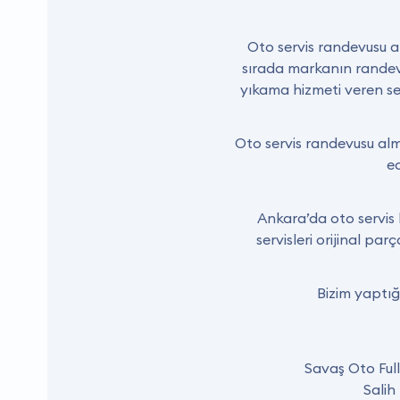
Oto servis randevusu alm
sırada markanın randevu 
yıkama hizmeti veren ser
Oto servis randevusu alm
ed
Ankara’da oto servis 
servisleri orijinal pa
Bizim yaptığ
Savaş Oto Full
Salih