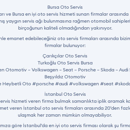
Bursa Oto Servis
arı ve Bursa en iyi oto servis hizmeti sunan firmalar arasında
mış yaygın servis ağı bulunmasına rağmen otomobil sahipleri 
birçoğunun kaliteli olmadığından yakınıyor.
nle emanet edebileceğiniz oto servis firmaları arasında biz
firmalar bulunuyor:
Çarıkçılar Oto Servis
Turkoğlu Oto Servis Bursa
n Otomotiv – Volkswagen – Seat – Porsche – Skoda – Audi S
Beşyıldız Otomotiv
ice Heybetli Oto #porsche #audi #volkswagen #seat #sk
İstanbul Oto Servis
o servis hizmeti veren firma bulmak samanlıkta iplik aramak ka
zmet veren İstanbul oto servis firmaları arasında 20’den faz
ulaşmak her zaman mümkün olmayabiliyor.
ıza göre İstanbul’da en iyi oto servis firması olarak şu firm