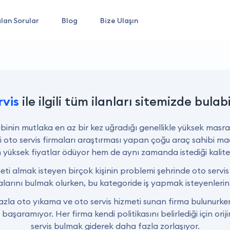
lan Sorular
Blog
Bize Ulaşın
rvis
ile ilgili tüm ilanları sitemizde bulabi
binin mutlaka en az bir kez uğradığı genellikle yüksek masrafl
yi oto servis firmaları araştırması yapan çoğu araç sahibi m
yüksek fiyatlar ödüyor hem de aynı zamanda istediği kalitel
meti almak isteyen birçok kişinin problemi şehrinde oto servis
alarını bulmak olurken, bu kategoride iş yapmak isteyenlerin s
azla oto yıkama ve oto servis hizmeti sunan firma bulunurken
 başaramıyor. Her firma kendi politikasını belirlediği için ori
servis bulmak giderek daha fazla zorlaşıyor.