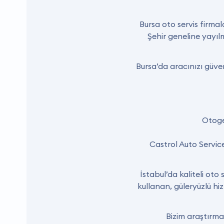
Bursa oto servis firmal
Şehir geneline yayıl
Bursa’da aracınızı güve
Otoge
Castrol Auto Serv
İstabul’da kaliteli ot
kullanan, güleryüzlü hi
Bizim araştırmam