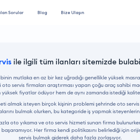
lan Sorular
Blog
Bize Ulaşın
rvis
ile ilgili tüm ilanları sitemizde bulabi
binin mutlaka en az bir kez uğradığı genellikle yüksek masrafl
yi oto servis firmaları araştırması yapan çoğu araç sahibi m
yüksek fiyatlar ödüyor hem de aynı zamanda istediği kalitel
meti almak isteyen birçok kişinin problemi şehrinde oto servis
alarını bulmak olurken, bu kategoride iş yapmak isteyenlerin s
azla oto yıkama ve oto servis hizmeti sunan firma bulunurken
 başaramıyor. Her firma kendi politikasını belirlediği için ori
servis bulmak giderek daha fazla zorlaşıyor.