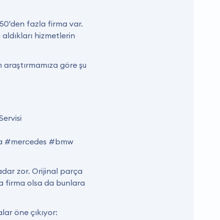
 50’den fazla firma var.
aldıkları hizmetlerin
im araştırmamıza göre şu
ervisi
oda #mercedes #bmw
dar zor. Orijinal parça
la firma olsa da bunlara
alar öne çıkıyor: