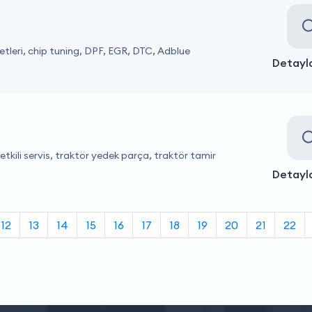
tleri, chip tuning, DPF, EGR, DTC, Adblue
Detayla
tkili servis, traktör yedek parça, traktör tamir
Detayla
12
13
14
15
16
17
18
19
20
21
22