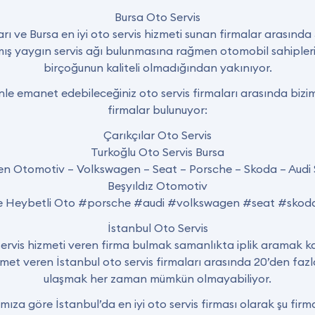
Bursa Oto Servis
arı ve Bursa en iyi oto servis hizmeti sunan firmalar arasında
mış yaygın servis ağı bulunmasına rağmen otomobil sahipleri 
birçoğunun kaliteli olmadığından yakınıyor.
nle emanet edebileceğiniz oto servis firmaları arasında biz
firmalar bulunuyor:
Çarıkçılar Oto Servis
Turkoğlu Oto Servis Bursa
n Otomotiv – Volkswagen – Seat – Porsche – Skoda – Audi S
Beşyıldız Otomotiv
ice Heybetli Oto #porsche #audi #volkswagen #seat #sk
İstanbul Oto Servis
o servis hizmeti veren firma bulmak samanlıkta iplik aramak ka
zmet veren İstanbul oto servis firmaları arasında 20’den faz
ulaşmak her zaman mümkün olmayabiliyor.
ıza göre İstanbul’da en iyi oto servis firması olarak şu firm