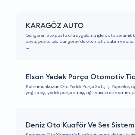
KARAGÖZ AUTO
Güngören oto pasta cila uygulama işleri, oto seramik 
boya, pasta cila Güngören’de otomotiv bakım ve onar
...
Elsan Yedek Parça Otomotiv Tic
Kahramankazan Oto Yedek Parça Satış İşi Yapanlar, ağır
yağ satışı, yedek parça satışı, ağır vasıta alım satım işl
Deniz Oto Kuaför Ve Ses Sisteml
Karapınar Oto Yıkama Ve Kuaför Hizmeti, detaylı iç dı