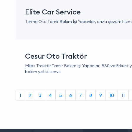
Elite Car Service
Terme Oto Tamir Bakım İşi Yapanlar, arıza çözüm hizme
Cesur Oto Traktör
Milas Traktör Tamir Bakım İşi Yapanlar, B30 ve Erkunt ye
bakım yetkili servis
1
2
3
4
5
6
7
8
9
10
11