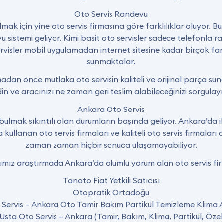
Oto Servis Randevu
ak için yine oto servis firmasına göre farklılıklar oluyor. Bu 
sistemi geliyor. Kimi basit oto servisler sadece telefonla r
visler mobil uygulamadan internet sitesine kadar birçok fark
sunmaktalar.
adan önce mutlaka oto servisin kaliteli ve orijinal parça su
in ve aracınızı ne zaman geri teslim alabileceğinizi sorgulay
Ankara Oto Servis
bulmak sıkıntılı olan durumların başında geliyor. Ankara’d
rça kullanan oto servis firmaları ve kaliteli oto servis firmala
zaman zaman hiçbir sonuca ulaşamayabiliyor.
ımız araştırmada Ankara’da olumlu yorum alan oto servis fir
Tanoto Fiat Yetkili Satıcısı
Otopratik Ortadoğu
 Servis – Ankara Oto Tamir Bakım Partikül Temizleme Klima 
 Usta Oto Servis – Ankara (Tamir, Bakım, Klima, Partikül, Özel