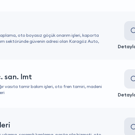
kaplama, oto boyasız göçük onarım işleri, kaporta
ım sektöründe güvenin adresi olan Karagöz Auto,
Detayla
. san. lmt
 vasıta tamir bakım işleri, oto fren tamiri, madeni
eri
Detayla
eri
ş yıkama, seramik kaplama, pasta cila hizmeti, oto