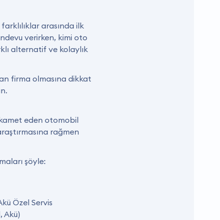
farklılıklar arasında ilk
andevu verirken, kimi oto
lı alternatif ve kolaylık
nan firma olmasına dikkat
ın.
a ikamet eden otomobil
rı araştırmasına rağmen
maları şöyle:
Akü Özel Servis
, Akü)