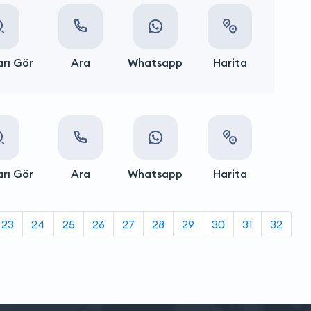
rı Gör
Ara
Whatsapp
Harita
rı Gör
Ara
Whatsapp
Harita
23
24
25
26
27
28
29
30
31
32