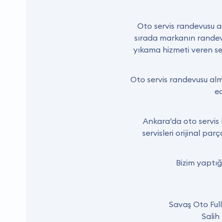
Oto servis randevusu alm
sırada markanın randevu 
yıkama hizmeti veren ser
Oto servis randevusu alm
ed
Ankara’da oto servis 
servisleri orijinal pa
Bizim yaptığ
Savaş Oto Full
Salih