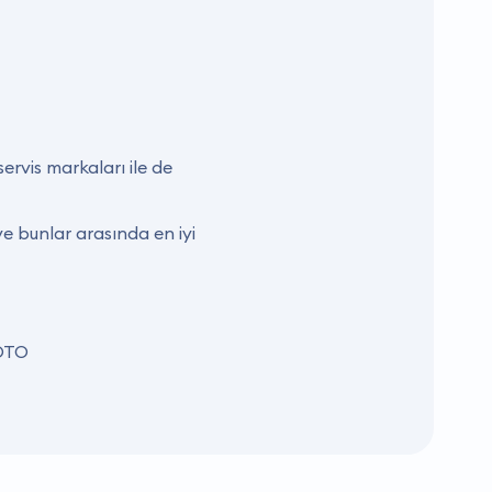
ervis markaları ile de
e bunlar arasında en iyi
 OTO