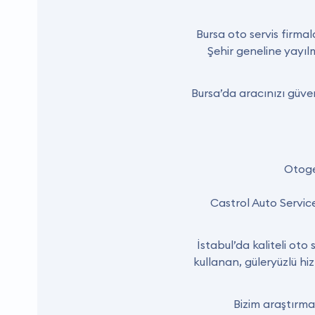
Bursa oto servis firmal
Şehir geneline yayıl
Bursa’da aracınızı güve
Otoge
Castrol Auto Serv
İstabul’da kaliteli ot
kullanan, güleryüzlü hi
Bizim araştırmam