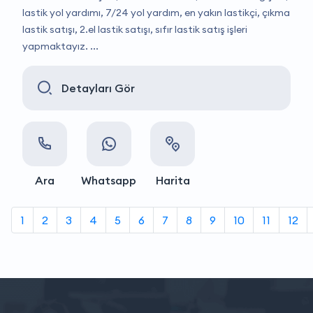
lastik yol yardımı, 7/24 yol yardım, en yakın lastikçi, çıkma
lastik satışı, 2.el lastik satışı, sıfır lastik satış işleri
yapmaktayız. ...
Detayları Gör
Ara
Whatsapp
Harita
1
2
3
4
5
6
7
8
9
10
11
12