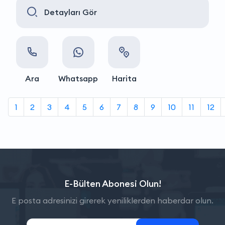
Detayları Gör
Ara
Whatsapp
Harita
1
2
3
4
5
6
7
8
9
10
11
12
E-Bülten Abonesi Olun!
E posta adresinizi girerek yeniliklerden haberdar olun.