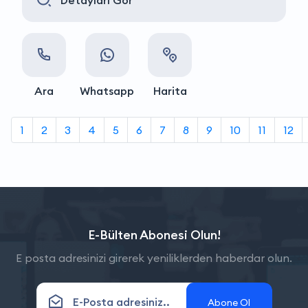
Detayları Gör
Ara
Whatsapp
Harita
1
2
3
4
5
6
7
8
9
10
11
12
E-Bülten Abonesi Olun!
E posta adresinizi girerek yeniliklerden haberdar olun.
Abone Ol