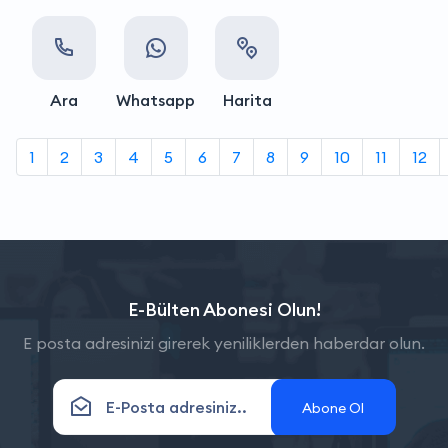
Ara
Whatsapp
Harita
1
2
3
4
5
6
7
8
9
10
11
12
E-Bülten Abonesi Olun!
E posta adresinizi girerek yeniliklerden haberdar olun.
Abone Ol