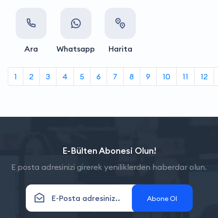
Ara
Whatsapp
Harita
1
2
3
4
5
6
7
8
9
10
11
12
E-Bülten Abonesi Olun!
E posta adresinizi girerek yeniliklerden haberdar olun.
Abone Ol