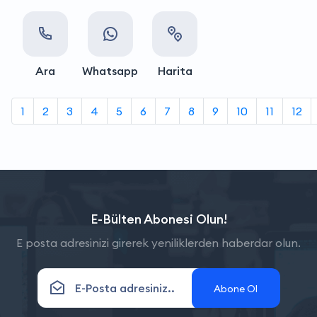
Ara
Whatsapp
Harita
1
2
3
4
5
6
7
8
9
10
11
12
E-Bülten Abonesi Olun!
E posta adresinizi girerek yeniliklerden haberdar olun.
Abone Ol