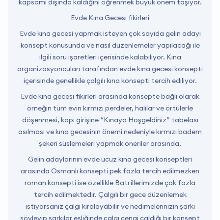
kapsamı dışında kaldığını öğrenmek büyük önem taşıyor.
Evde Kına Gecesi fikirleri
Evde kına gecesi yapmak isteyen çok sayıda gelin adayı
konsept konusunda ve nasıl düzenlemeler yapılacağı ile
ilgili soru işaretleri içerisinde kalabiliyor. Kına
organizasyoncuları tarafından evde kına gecesi konsepti
içerisinde genellikle çalgılı kına konsepti tercih ediliyor.
Evde kına gecesi fikirleri arasında konsepte bağlı olarak
örneğin tüm evin kırmızı perdeler, halılar ve örtülerle
döşenmesi, kapı girişine “Kınaya Hoşgeldiniz” tabelası
asılması ve kına gecesinin önemi nedeniyle kırmızı badem
şekeri süslemeleri yapmak öneriler arasında.
Gelin adaylarının evde ucuz kına gecesi konseptleri
arasında Osmanlı konsepti pek fazla tercih edilmezken
roman konsepti ise özellikle Batı illerimizde çok fazla
tercih edilmektedir. Çalgılı bir gece düzenlemek
istiyorsanız çalgı kiralayabilir ve nedimelerinizin şarkı
söyleyip şarkılar eşliğinde çalgı çengi çaldığı bir konsept