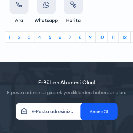
Ara
Whatsapp
Harita
1
2
3
4
5
6
7
8
9
10
11
12
E-Bülten Abonesi Olun!
E posta adresinizi girerek yeniliklerden haberdar olun.
Abone Ol