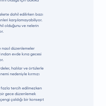
ırlı olduğu için dakika
akete dahil edilirken bazı
ünleri karşılamayabiliyor.
l olduğunu ve nelerin
r.
 nasıl düzenlemeler
rafından evde kına gecesi
or.
eler, halılar ve örtülerle
önemi nedeniyle kırmızı
 fazla tercih edilmezken
lı bir gece düzenlemek
ı çengi çaldığı bir konsept