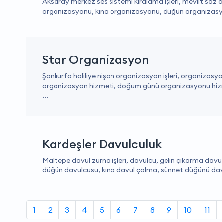
Aksaray merkez ses sistemi kiralama işleri, mevlit saz
organizasyonu, kına organizasyonu, düğün organizasyon
Star Organizasyon
Şanlıurfa haliliye nişan organizasyon işleri, organizasy
organizasyon hizmeti, doğum günü organizasyonu hizm
...
Kardeşler Davulculuk
Maltepe davul zurna işleri, davulcu, gelin çıkarma davu
düğün davulcusu, kına davul çalma, sünnet düğünü davu
1
2
3
4
5
6
7
8
9
10
11