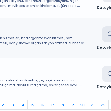
 organizasyonu, canlı müzik organizasyonu, nişan
u, mevlit ses istemleri kiralama, düğün saz e ...
Detayla
on hizmetleri, kına organizasyon hizmeti, söz
eti, baby shower organizasyon hizmeti, sünnet or
Detayla
lcu, gelin alma davulcu, çeyiz çıkarma davulcu,
l çalma, davul zurna çalma, asker gecesi davu ...
Detayla
12
13
14
15
16
17
18
19
20
21
22