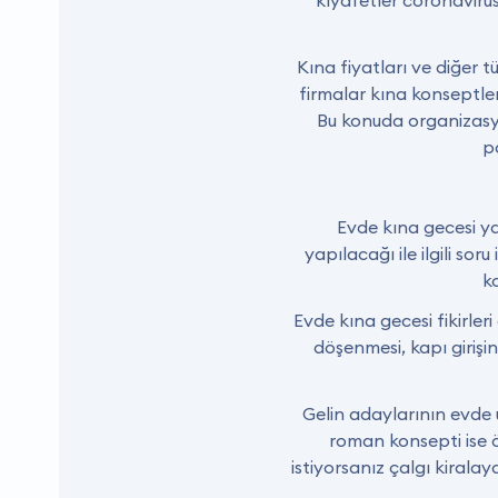
kıyafetler coronavirüs
Kına fiyatları ve diğer t
firmalar kına konseptleri
Bu konuda organizasy
p
Evde kına gecesi y
yapılacağı ile ilgili so
ko
Evde kına gecesi fikirler
döşenmesi, kapı girişi
Gelin adaylarının evde 
roman konsepti ise öz
istiyorsanız çalgı kiralay