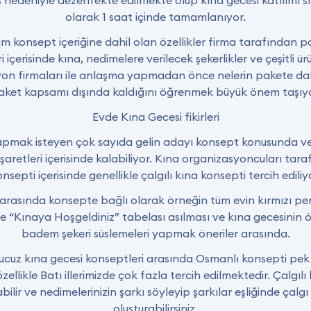
 nedeniyle dezenfekte edilmekte olup kına gecesi katılımı sın
olarak 1 saat içinde tamamlanıyor.
üm konsept içeriğine dahil olan özellikler firma tarafından p
 içerisinde kına, nedimelere verilecek şekerlikler ve çeşitli ür
on firmaları ile anlaşma yapmadan önce nelerin pakete dahi
aket kapsamı dışında kaldığını öğrenmek büyük önem taşıyo
Evde Kına Gecesi fikirleri
apmak isteyen çok sayıda gelin adayı konsept konusunda ve
ru işaretleri içerisinde kalabiliyor. Kına organizasyoncuları ta
nsepti içerisinde genellikle çalgılı kına konsepti tercih ediliy
i arasında konsepte bağlı olarak örneğin tüm evin kırmızı perd
ne “Kınaya Hoşgeldiniz” tabelası asılması ve kına gecesinin 
badem şekeri süslemeleri yapmak öneriler arasında.
ucuz kına gecesi konseptleri arasında Osmanlı konsepti pek
ellikle Batı illerimizde çok fazla tercih edilmektedir. Çalgı
abilir ve nedimelerinizin şarkı söyleyip şarkılar eşliğinde çalg
oluşturabilirsiniz.