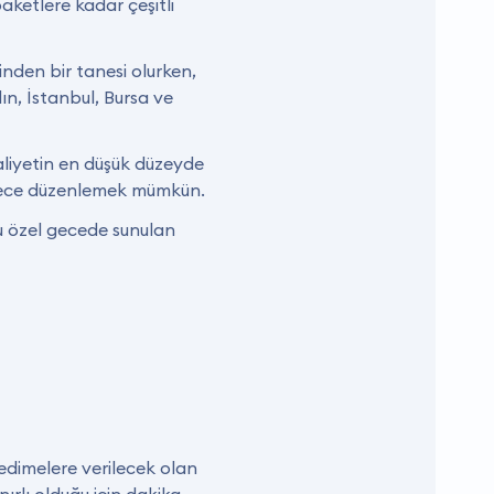
ketlere kadar çeşitli
inden bir tanesi olurken,
ın, İstanbul, Bursa ve
aliyetin en düşük düzeyde
 gece düzenlemek mümkün.
u özel gecede sunulan
edimelere verilecek olan