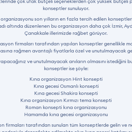
erinde çok ufak bütçeli seçeneklerden çok yüksek bütçeli pa
konseptler sunuluyor.
organizasyonu son yılların en fazla tercih edilen konseptler
 adı altında düzenlenen bu organizasyon daha çok İzmir, Ayd
Çanakkale illerimizde rağbet görüyor.
asyon firmaları tarafından yapılan konseptler genellikle m
masına rağmen avantajlı fiyatlarla özel ve unutulmayacak
yapacağınız ve unutulmayacak anıların olmasını istediğini b
konseptler ise şöyle:
Kına organizasyon Hint konsepti
Kına gecesi Osmanlı konsepti
Kına gecesi Shakira konsepti
Kına organizasyon Kırmızı tema konsepti
Roman konsepti kına organizasyonu
Hamamda kına gecesi organizasyonu
yon firmaları tarafından sunulan tüm konseptlerde gelin ve n