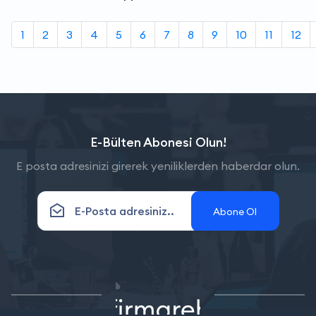
1
2
3
4
5
6
7
8
9
10
11
12
E-Bülten Abonesi Olun!
E posta adresinizi girerek yeniliklerden haberdar olun.
Abone Ol