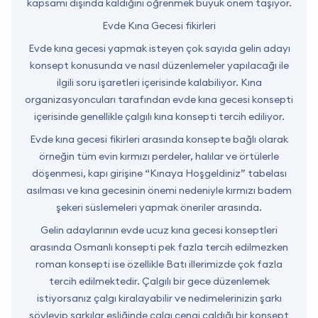
kapsamı dışında kaldığını öğrenmek büyük önem taşıyor.
Evde Kına Gecesi fikirleri
Evde kına gecesi yapmak isteyen çok sayıda gelin adayı
konsept konusunda ve nasıl düzenlemeler yapılacağı ile
ilgili soru işaretleri içerisinde kalabiliyor. Kına
organizasyoncuları tarafından evde kına gecesi konsepti
içerisinde genellikle çalgılı kına konsepti tercih ediliyor.
Evde kına gecesi fikirleri arasında konsepte bağlı olarak
örneğin tüm evin kırmızı perdeler, halılar ve örtülerle
döşenmesi, kapı girişine “Kınaya Hoşgeldiniz” tabelası
asılması ve kına gecesinin önemi nedeniyle kırmızı badem
şekeri süslemeleri yapmak öneriler arasında.
Gelin adaylarının evde ucuz kına gecesi konseptleri
arasında Osmanlı konsepti pek fazla tercih edilmezken
roman konsepti ise özellikle Batı illerimizde çok fazla
tercih edilmektedir. Çalgılı bir gece düzenlemek
istiyorsanız çalgı kiralayabilir ve nedimelerinizin şarkı
söyleyip şarkılar eşliğinde çalgı çengi çaldığı bir konsept