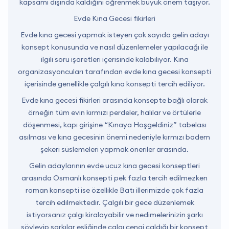
kapsamı dışında kaldığını öğrenmek büyük önem taşıyor.
Evde Kına Gecesi fikirleri
Evde kına gecesi yapmak isteyen çok sayıda gelin adayı
konsept konusunda ve nasıl düzenlemeler yapılacağı ile
ilgili soru işaretleri içerisinde kalabiliyor. Kına
organizasyoncuları tarafından evde kına gecesi konsepti
içerisinde genellikle çalgılı kına konsepti tercih ediliyor.
Evde kına gecesi fikirleri arasında konsepte bağlı olarak
örneğin tüm evin kırmızı perdeler, halılar ve örtülerle
döşenmesi, kapı girişine “Kınaya Hoşgeldiniz” tabelası
asılması ve kına gecesinin önemi nedeniyle kırmızı badem
şekeri süslemeleri yapmak öneriler arasında.
Gelin adaylarının evde ucuz kına gecesi konseptleri
arasında Osmanlı konsepti pek fazla tercih edilmezken
roman konsepti ise özellikle Batı illerimizde çok fazla
tercih edilmektedir. Çalgılı bir gece düzenlemek
istiyorsanız çalgı kiralayabilir ve nedimelerinizin şarkı
söyleyip şarkılar eşliğinde çalgı çengi çaldığı bir konsept