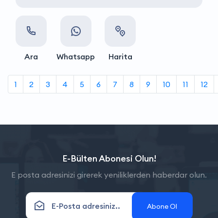
Ara
Whatsapp
Harita
1
2
3
4
5
6
7
8
9
10
11
12
E-Bülten Abonesi Olun!
E posta adresinizi girerek yeniliklerden haberdar olun.
Abone Ol