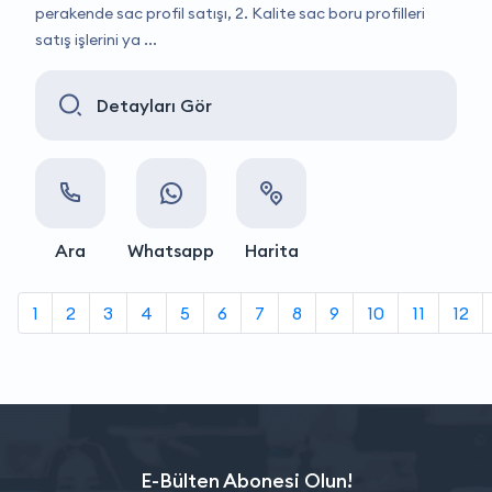
perakende sac profil satışı, 2. Kalite sac boru profilleri
satış işlerini ya ...
Detayları Gör
Ara
Whatsapp
Harita
1
2
3
4
5
6
7
8
9
10
11
12
E-Bülten Abonesi Olun!