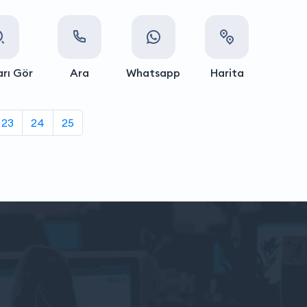
rı Gör
Ara
Whatsapp
Harita
23
24
25