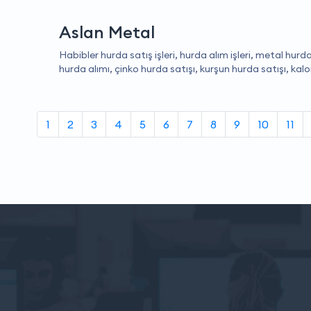
Aslan Metal
Habibler hurda satış işleri, hurda alım işleri, metal hurd
hurda alımı, çinko hurda satışı, kurşun hurda satışı, kalor
1
2
3
4
5
6
7
8
9
10
11