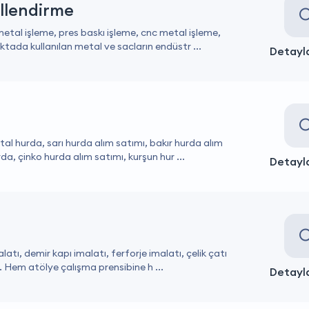
illendirme
tal işleme, pres baskı işleme, cnc metal işleme,
ktada kullanılan metal ve sacların endüstr ...
Detayla
al hurda, sarı hurda alım satımı, bakır hurda alım
a, çinko hurda alım satımı, kurşun hur ...
Detayla
tı, demir kapı imalatı, ferforje imalatı, çelik çatı
. Hem atölye çalışma prensibine h ...
Detayla