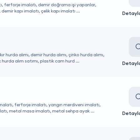
atı, ferforje imalatı, demir doğrama işi yapanlar,
mir kapı imalatı, çelik kapı imalatı ...
Detayla
r hurda alımı, demir hurda alımı, çinko hurda alımı,
 hurda alım satımı, plastik cam hurd ...
Detayla
alatı, ferforje imalatı, yangın merdiveni imalatı,
atı, metal masa imalatı, metal sehpa ayak ...
Detayla