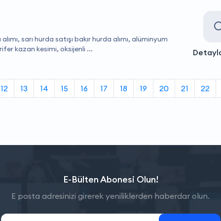
a alımı, sarı hurda satışı bakır hurda alımı, alüminyum
ifer kazan kesimi, oksijenli ...
Detayla
12
13
14
15
16
17
18
19
20
21
22
E-Bülten Abonesi Olun!
E posta adresinizi girerek yeniliklerden haberdar olun.