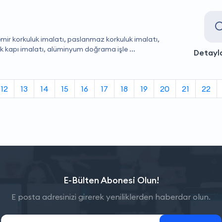
demir korkuluk imalatı, paslanmaz korkuluk imalatı,
k kapı imalatı, alüminyum doğrama işle ...
Detayla
12
13
14
15
16
17
18
19
20
21
22
E-Bülten Abonesi Olun!
E posta adresinizi girerek yeniliklerden haberdar olun.