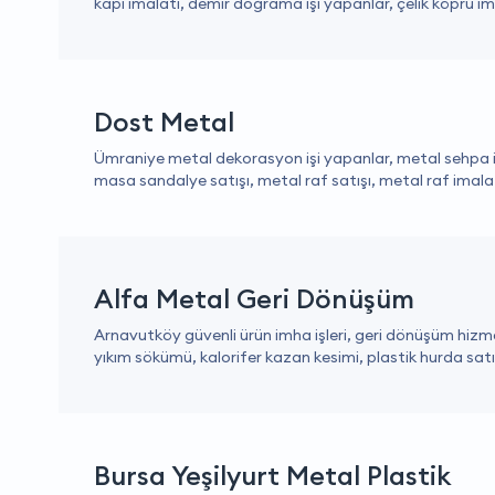
kapı imalatı, demir doğrama işi yapanlar, çelik köprü ima
Dost Metal
Ümraniye metal dekorasyon işi yapanlar, metal sehpa im
masa sandalye satışı, metal raf satışı, metal raf imalat
Alfa Metal Geri Dönüşüm
Arnavutköy güvenli ürün imha işleri, geri dönüşüm hizmet
yıkım sökümü, kalorifer kazan kesimi, plastik hurda satış
Bursa Yeşilyurt Metal Plastik