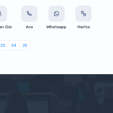
rı Gör
Ara
Whatsapp
Harita
23
24
25