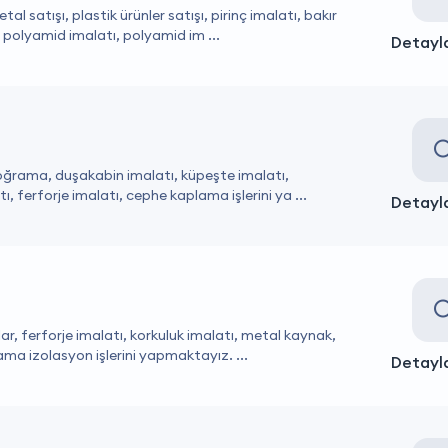
tal satışı, plastik ürünler satışı, pirinç imalatı, bakır
polyamid imalatı, polyamid im ...
Detayla
oğrama, duşakabin imalatı, küpeşte imalatı,
ı, ferforje imalatı, cephe kaplama işlerini ya ...
Detayla
ar, ferforje imalatı, korkuluk imalatı, metal kaynak,
ama izolasyon işlerini yapmaktayız. ...
Detayla