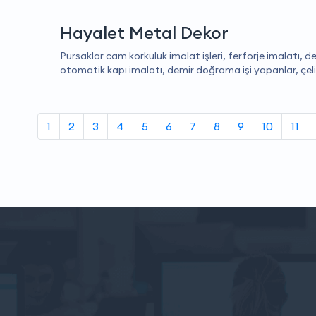
Hayalet Metal Dekor
Pursaklar cam korkuluk imalat işleri, ferforje imalatı, 
otomatik kapı imalatı, demir doğrama işi yapanlar, çeli
1
2
3
4
5
6
7
8
9
10
11