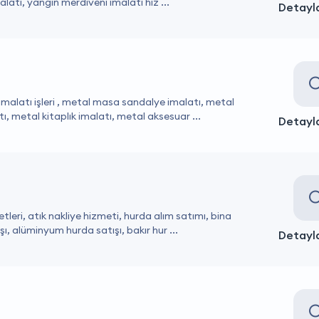
latı, yangın merdiveni imalatı hiz ...
Detayla
alatı işleri , metal masa sandalye imalatı, metal
ı, metal kitaplık imalatı, metal aksesuar ...
Detayla
leri, atık nakliye hizmeti, hurda alım satımı, bina
ı, alüminyum hurda satışı, bakır hur ...
Detayla