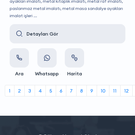
ayakları imalatı, metal kitaplık imalatı, metal raf imalatı,
paslanmaz metal imalatı, metal masa sandalye ayakları
imalat işleri ...
Detayları Gör
Ara
Whatsapp
Harita
1
2
3
4
5
6
7
8
9
10
11
12